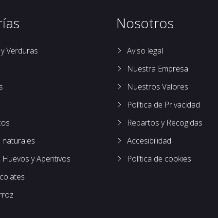
ías
Nosotros
 y Verduras
Aviso legal
Nuestra Empresa
s
Nuestros Valores
Política de Privacidad
cos
Repartos y Recogidas
 naturales
Accesibilidad
 Huevos y Aperitivos
Política de cookies
colates
rroz