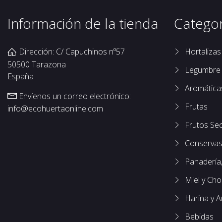
Información de la tienda
Categor
Dirección: C/ Capuchinos nº57
Hortalizas
50500 Tarazona
Legumbre
España
Aromática
Envíenos un correo electrónico:
Frutas
info@ecohuertaonline.com
Frutos Se
Conservas
Panadería,
Miel y Cho
Harina y A
Bebidas