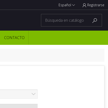
Español
Registrarse



CONTACTO