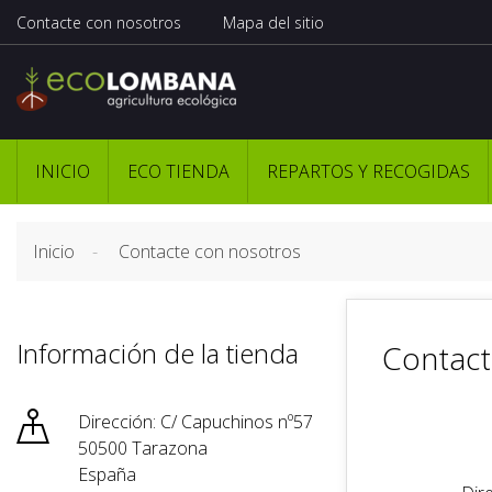
Contacte con nosotros
Mapa del sitio
INICIO
ECO TIENDA
REPARTOS Y RECOGIDAS
Inicio
Contacte con nosotros
Información de la tienda
Contact

Dirección: C/ Capuchinos nº57
50500 Tarazona
España