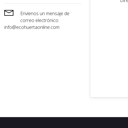
Dir

Envíenos un mensaje de
correo electrónico:
info@ecohuertaonline.com